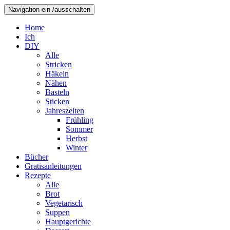
Navigation ein-/ausschalten
Home
Ich
DIY
Alle
Stricken
Häkeln
Nähen
Basteln
Sticken
Jahreszeiten
Frühling
Sommer
Herbst
Winter
Bücher
Gratisanleitungen
Rezepte
Alle
Brot
Vegetarisch
Suppen
Hauptgerichte