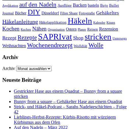
auf den Nadeln
Backen
basteln
Ausflüge
Bujo
Bullet
Applikation
DIY
Gehäkeltes
Bücher
Düsseldorf
Journal
Fibre Share
Fotografie
Häkeln
Häkelanleitung
Häkelapplikation
Kalender
Kissen
Kochen
Nähen
Rezension
Ostern
Reisen
Kuchen
Organisation
Planer
SAPRIvat
stricken
Rezepte
Rezept
Shop
Unterwegs
Wochenendrezept
Wolle
Weihnachten
Wolldiät
Archiv
Archiv
Neueste Beiträge
Gestrickter Hase aus einem Quadrat – Bunny from a square
stricken
Bunny from a square – Gehäkelter Hase aus einem Quadrat
Strick- und Häkel-Podcast – Sarahs Nadelgeschichten – Folge
42
Lieblings-Herbst-Rezepte: Kürbis-Risotto mit würzigem
Kürbismus aus dem Ofen
Auf den Nadeln – März 2022