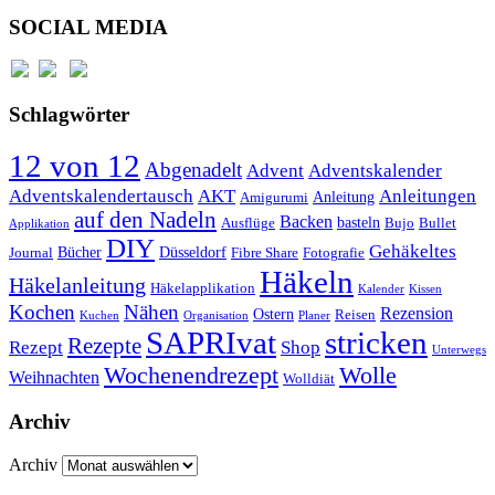
SOCIAL MEDIA
Schlagwörter
12 von 12
Abgenadelt
Advent
Adventskalender
Anleitungen
Adventskalendertausch
AKT
Anleitung
Amigurumi
auf den Nadeln
Backen
basteln
Ausflüge
Bujo
Bullet
Applikation
DIY
Gehäkeltes
Bücher
Düsseldorf
Journal
Fibre Share
Fotografie
Häkeln
Häkelanleitung
Häkelapplikation
Kalender
Kissen
Kochen
Nähen
Rezension
Ostern
Reisen
Kuchen
Organisation
Planer
SAPRIvat
stricken
Rezepte
Rezept
Shop
Unterwegs
Wochenendrezept
Wolle
Weihnachten
Wolldiät
Archiv
Archiv