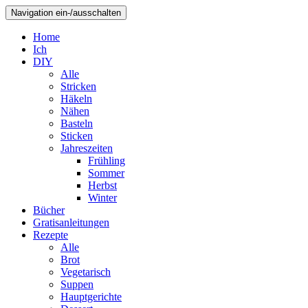
Navigation ein-/ausschalten
Home
Ich
DIY
Alle
Stricken
Häkeln
Nähen
Basteln
Sticken
Jahreszeiten
Frühling
Sommer
Herbst
Winter
Bücher
Gratisanleitungen
Rezepte
Alle
Brot
Vegetarisch
Suppen
Hauptgerichte