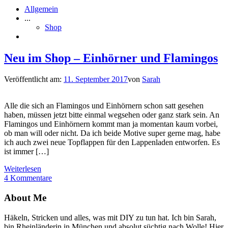
Allgemein
...
Shop
Neu im Shop – Einhörner und Flamingos
Veröffentlicht am:
11. September 2017
von
Sarah
Alle die sich an Flamingos und Einhörnern schon satt gesehen
haben, müssen jetzt bitte einmal wegsehen oder ganz stark sein. An
Flamingos und Einhörnern kommt man ja momentan kaum vorbei,
ob man will oder nicht. Da ich beide Motive super gerne mag, habe
ich auch zwei neue Topflappen für den Lappenladen entworfen. Es
ist immer […]
Weiterlesen
4 Kommentare
About Me
Häkeln, Stricken und alles, was mit DIY zu tun hat. Ich bin Sarah,
bin Rheinländerin in München und absolut süchtig nach Wolle! Hier