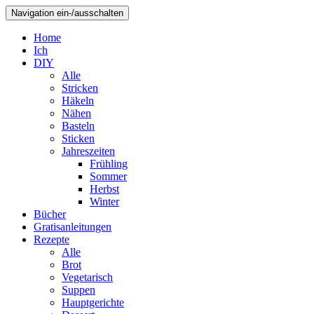
Navigation ein-/ausschalten
Home
Ich
DIY
Alle
Stricken
Häkeln
Nähen
Basteln
Sticken
Jahreszeiten
Frühling
Sommer
Herbst
Winter
Bücher
Gratisanleitungen
Rezepte
Alle
Brot
Vegetarisch
Suppen
Hauptgerichte