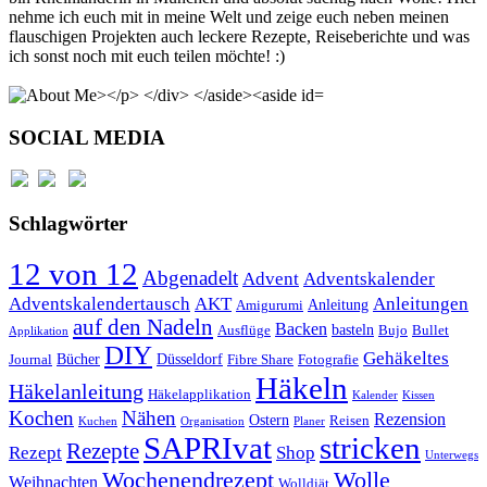
nehme ich euch mit in meine Welt und zeige euch neben meinen
flauschigen Projekten auch leckere Rezepte, Reiseberichte und was
ich sonst noch mit euch teilen möchte! :)
SOCIAL MEDIA
Schlagwörter
12 von 12
Abgenadelt
Advent
Adventskalender
Anleitungen
Adventskalendertausch
AKT
Anleitung
Amigurumi
auf den Nadeln
Backen
basteln
Ausflüge
Bujo
Bullet
Applikation
DIY
Gehäkeltes
Bücher
Düsseldorf
Journal
Fibre Share
Fotografie
Häkeln
Häkelanleitung
Häkelapplikation
Kalender
Kissen
Kochen
Nähen
Rezension
Ostern
Reisen
Kuchen
Organisation
Planer
SAPRIvat
stricken
Rezepte
Rezept
Shop
Unterwegs
Wochenendrezept
Wolle
Weihnachten
Wolldiät