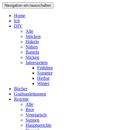
Navigation ein-/ausschalten
Home
Ich
DIY
Alle
Stricken
Häkeln
Nähen
Basteln
Sticken
Jahreszeiten
Frühling
Sommer
Herbst
Winter
Bücher
Gratisanleitungen
Rezepte
Alle
Brot
Vegetarisch
Suppen
Hauptgerichte