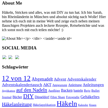
About Me
Häkeln, Stricken und alles, was mit DIY zu tun hat. Ich bin Sarah,
bin Rheinländerin in München und absolut süchtig nach Wolle! Hier
nehme ich euch mit in meine Welt und zeige euch neben meinen
flauschigen Projekten auch leckere Rezepte, Reiseberichte und was
ich sonst noch mit euch teilen möchte! :)
SOCIAL MEDIA
Schlagwörter
12 von 12
Abgenadelt
Advent
Adventskalender
Anleitungen
Adventskalendertausch
AKT
Anleitung
Amigurumi
auf den Nadeln
Backen
basteln
Ausflüge
Bujo
Bullet
Applikation
DIY
Gehäkeltes
Bücher
Düsseldorf
Journal
Fibre Share
Fotografie
Häkeln
Häkelanleitung
Häkelapplikation
Kalender
Kissen