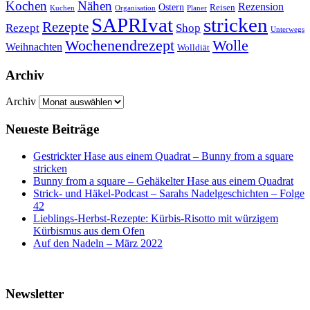
Kochen
Nähen
Rezension
Ostern
Reisen
Kuchen
Organisation
Planer
SAPRIvat
stricken
Rezepte
Rezept
Shop
Unterwegs
Wochenendrezept
Wolle
Weihnachten
Wolldiät
Archiv
Archiv
Neueste Beiträge
Gestrickter Hase aus einem Quadrat – Bunny from a square
stricken
Bunny from a square – Gehäkelter Hase aus einem Quadrat
Strick- und Häkel-Podcast – Sarahs Nadelgeschichten – Folge
42
Lieblings-Herbst-Rezepte: Kürbis-Risotto mit würzigem
Kürbismus aus dem Ofen
Auf den Nadeln – März 2022
Newsletter