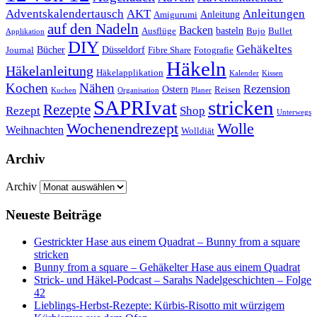
Anleitungen
Adventskalendertausch
AKT
Anleitung
Amigurumi
auf den Nadeln
Backen
basteln
Ausflüge
Bujo
Bullet
Applikation
DIY
Gehäkeltes
Bücher
Düsseldorf
Journal
Fibre Share
Fotografie
Häkeln
Häkelanleitung
Häkelapplikation
Kalender
Kissen
Kochen
Nähen
Rezension
Ostern
Reisen
Kuchen
Organisation
Planer
SAPRIvat
stricken
Rezepte
Rezept
Shop
Unterwegs
Wochenendrezept
Wolle
Weihnachten
Wolldiät
Archiv
Archiv
Neueste Beiträge
Gestrickter Hase aus einem Quadrat – Bunny from a square
stricken
Bunny from a square – Gehäkelter Hase aus einem Quadrat
Strick- und Häkel-Podcast – Sarahs Nadelgeschichten – Folge
42
Lieblings-Herbst-Rezepte: Kürbis-Risotto mit würzigem