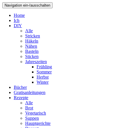
Navigation ein-/ausschalten
Home
Ich
DIY
Alle
Stricken
Häkeln
Nähen
Basteln
Sticken
Jahreszeiten
Frühling
Sommer
Herbst
Winter
Bücher
Gratisanleitungen
Rezepte
Alle
Brot
Vegetarisch
Suppen
Hauptgerichte