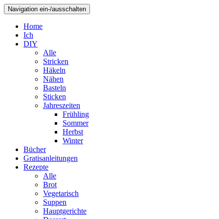
Navigation ein-/ausschalten
Home
Ich
DIY
Alle
Stricken
Häkeln
Nähen
Basteln
Sticken
Jahreszeiten
Frühling
Sommer
Herbst
Winter
Bücher
Gratisanleitungen
Rezepte
Alle
Brot
Vegetarisch
Suppen
Hauptgerichte