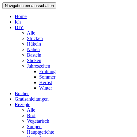
Navigation ein-/ausschalten
Home
Ich
DIY
Alle
Stricken
Häkeln
Nähen
Basteln
Sticken
Jahreszeiten
Frühling
Sommer
Herbst
Winter
Bücher
Gratisanleitungen
Rezepte
Alle
Brot
Vegetarisch
Suppen
Hauptgerichte