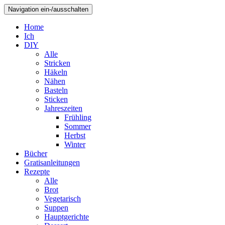
Navigation ein-/ausschalten
Home
Ich
DIY
Alle
Stricken
Häkeln
Nähen
Basteln
Sticken
Jahreszeiten
Frühling
Sommer
Herbst
Winter
Bücher
Gratisanleitungen
Rezepte
Alle
Brot
Vegetarisch
Suppen
Hauptgerichte