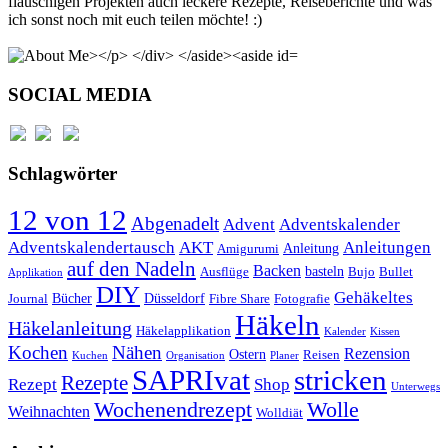
flauschigen Projekten auch leckere Rezepte, Reiseberichte und was
ich sonst noch mit euch teilen möchte! :)
SOCIAL MEDIA
Schlagwörter
12 von 12
Abgenadelt
Advent
Adventskalender
Anleitungen
Adventskalendertausch
AKT
Anleitung
Amigurumi
auf den Nadeln
Backen
basteln
Ausflüge
Bujo
Bullet
Applikation
DIY
Gehäkeltes
Bücher
Düsseldorf
Journal
Fibre Share
Fotografie
Häkeln
Häkelanleitung
Häkelapplikation
Kalender
Kissen
Kochen
Nähen
Rezension
Ostern
Reisen
Kuchen
Organisation
Planer
SAPRIvat
stricken
Rezepte
Rezept
Shop
Unterwegs
Wochenendrezept
Wolle
Weihnachten
Wolldiät