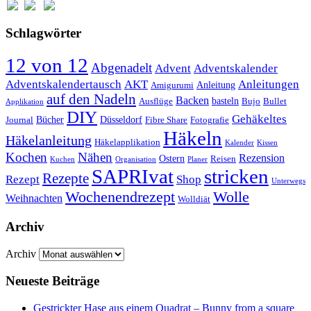
Schlagwörter
12 von 12
Abgenadelt
Advent
Adventskalender
Anleitungen
Adventskalendertausch
AKT
Anleitung
Amigurumi
auf den Nadeln
Backen
basteln
Ausflüge
Bujo
Bullet
Applikation
DIY
Gehäkeltes
Bücher
Düsseldorf
Journal
Fibre Share
Fotografie
Häkeln
Häkelanleitung
Häkelapplikation
Kalender
Kissen
Kochen
Nähen
Rezension
Ostern
Reisen
Kuchen
Organisation
Planer
SAPRIvat
stricken
Rezepte
Rezept
Shop
Unterwegs
Wochenendrezept
Wolle
Weihnachten
Wolldiät
Archiv
Archiv
Neueste Beiträge
Gestrickter Hase aus einem Quadrat – Bunny from a square