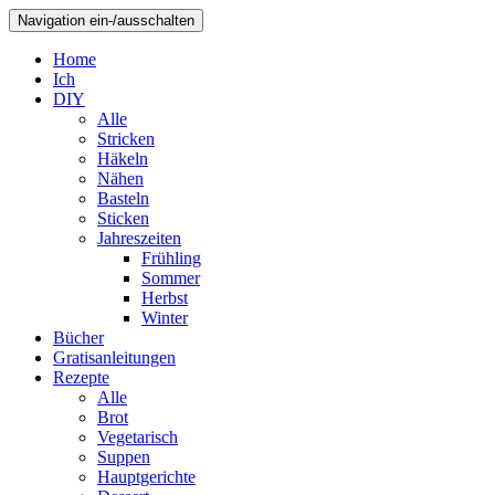
Navigation ein-/ausschalten
Home
Ich
DIY
Alle
Stricken
Häkeln
Nähen
Basteln
Sticken
Jahreszeiten
Frühling
Sommer
Herbst
Winter
Bücher
Gratisanleitungen
Rezepte
Alle
Brot
Vegetarisch
Suppen
Hauptgerichte