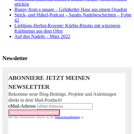
stricken
Bunny from a square – Gehäkelter Hase aus einem Quadrat
Strick- und Häkel-Podcast – Sarahs Nadelgeschichten – Folge
42
Lieblings-Herbst-Rezepte: Kürbis-Risotto mit würzigem
Kürbismus aus dem Ofen
Auf den Nadeln – März 2022
Newsletter
ABONNIERE JETZT MEINEN
NEWSLETTER
Bekomme neue Blog-Beiträge, Projekte und Anleitungen
direkt in dein Mail-Postfach!
eMail-Adresse
Mit dem Abonnement stimmst du der
Datenschutzerklärung
zu.