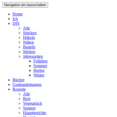
Navigation ein-/ausschalten
Home
Ich
DIY
Alle
Stricken
Häkeln
Nähen
Basteln
Sticken
Jahreszeiten
Frühling
Sommer
Herbst
Winter
Bücher
Gratisanleitungen
Rezepte
Alle
Brot
Vegetarisch
Suppen
Hauptgerichte