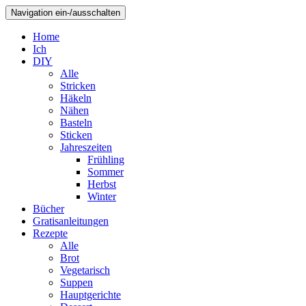
Navigation ein-/ausschalten
Home
Ich
DIY
Alle
Stricken
Häkeln
Nähen
Basteln
Sticken
Jahreszeiten
Frühling
Sommer
Herbst
Winter
Bücher
Gratisanleitungen
Rezepte
Alle
Brot
Vegetarisch
Suppen
Hauptgerichte