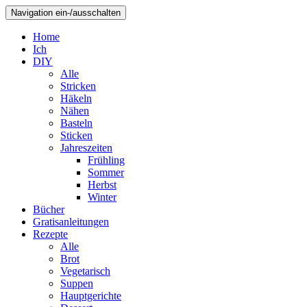
Navigation ein-/ausschalten
Home
Ich
DIY
Alle
Stricken
Häkeln
Nähen
Basteln
Sticken
Jahreszeiten
Frühling
Sommer
Herbst
Winter
Bücher
Gratisanleitungen
Rezepte
Alle
Brot
Vegetarisch
Suppen
Hauptgerichte