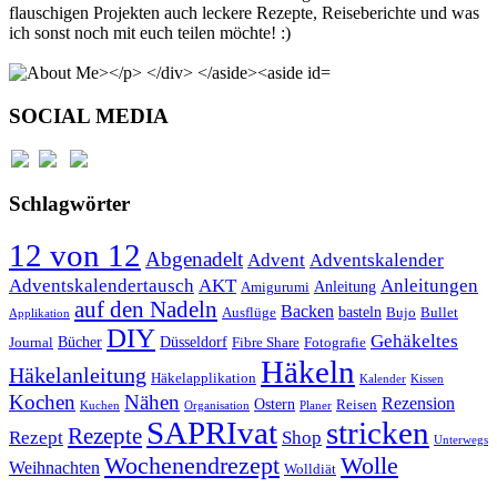
flauschigen Projekten auch leckere Rezepte, Reiseberichte und was
ich sonst noch mit euch teilen möchte! :)
SOCIAL MEDIA
Schlagwörter
12 von 12
Abgenadelt
Advent
Adventskalender
Anleitungen
Adventskalendertausch
AKT
Anleitung
Amigurumi
auf den Nadeln
Backen
basteln
Ausflüge
Bujo
Bullet
Applikation
DIY
Gehäkeltes
Bücher
Düsseldorf
Journal
Fibre Share
Fotografie
Häkeln
Häkelanleitung
Häkelapplikation
Kalender
Kissen
Kochen
Nähen
Rezension
Ostern
Reisen
Kuchen
Organisation
Planer
SAPRIvat
stricken
Rezepte
Rezept
Shop
Unterwegs
Wochenendrezept
Wolle
Weihnachten
Wolldiät