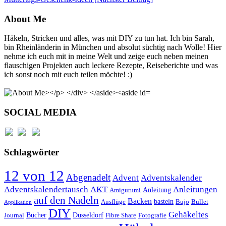
About Me
Häkeln, Stricken und alles, was mit DIY zu tun hat. Ich bin Sarah,
bin Rheinländerin in München und absolut süchtig nach Wolle! Hier
nehme ich euch mit in meine Welt und zeige euch neben meinen
flauschigen Projekten auch leckere Rezepte, Reiseberichte und was
ich sonst noch mit euch teilen möchte! :)
SOCIAL MEDIA
Schlagwörter
12 von 12
Abgenadelt
Advent
Adventskalender
Anleitungen
Adventskalendertausch
AKT
Anleitung
Amigurumi
auf den Nadeln
Backen
basteln
Ausflüge
Bujo
Bullet
Applikation
DIY
Gehäkeltes
Bücher
Düsseldorf
Journal
Fibre Share
Fotografie