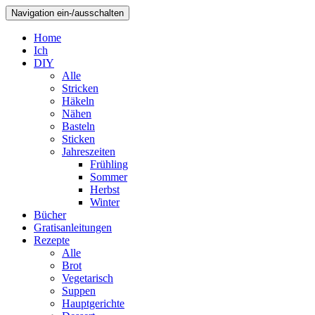
Navigation ein-/ausschalten
Home
Ich
DIY
Alle
Stricken
Häkeln
Nähen
Basteln
Sticken
Jahreszeiten
Frühling
Sommer
Herbst
Winter
Bücher
Gratisanleitungen
Rezepte
Alle
Brot
Vegetarisch
Suppen
Hauptgerichte