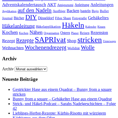
Anleitungen
Adventskalendertausch
AKT
Anleitung
Amigurumi
auf den Nadeln
Backen
basteln
Ausflüge
Bujo
Bullet
Applikation
DIY
Gehäkeltes
Bücher
Düsseldorf
Journal
Fibre Share
Fotografie
Häkeln
Häkelanleitung
Häkelapplikation
Kalender
Kissen
Kochen
Nähen
Rezension
Ostern
Reisen
Kuchen
Organisation
Planer
SAPRIvat
stricken
Rezepte
Rezept
Shop
Unterwegs
Wochenendrezept
Wolle
Weihnachten
Wolldiät
Archiv
Archiv
Neueste Beiträge
Gestrickter Hase aus einem Quadrat – Bunny from a square
stricken
Bunny from a square – Gehäkelter Hase aus einem Quadrat
Strick- und Häkel-Podcast – Sarahs Nadelgeschichten – Folge
42
Lieblings-Herbst-Rezepte: Kürbis-Risotto mit würzigem
Kürbismus aus dem Ofen