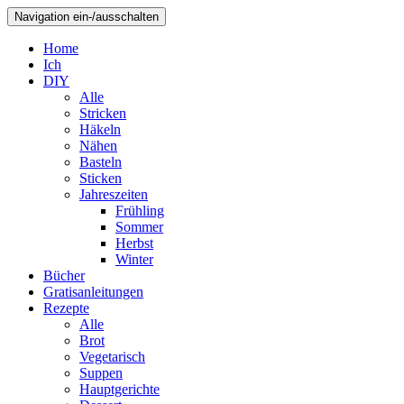
Navigation ein-/ausschalten
Home
Ich
DIY
Alle
Stricken
Häkeln
Nähen
Basteln
Sticken
Jahreszeiten
Frühling
Sommer
Herbst
Winter
Bücher
Gratisanleitungen
Rezepte
Alle
Brot
Vegetarisch
Suppen
Hauptgerichte