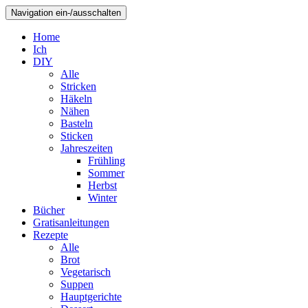
Navigation ein-/ausschalten
Home
Ich
DIY
Alle
Stricken
Häkeln
Nähen
Basteln
Sticken
Jahreszeiten
Frühling
Sommer
Herbst
Winter
Bücher
Gratisanleitungen
Rezepte
Alle
Brot
Vegetarisch
Suppen
Hauptgerichte