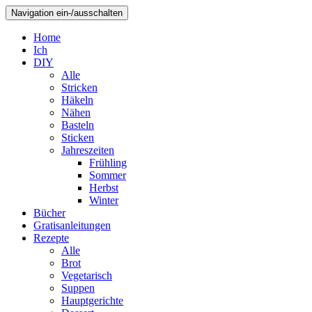
Navigation ein-/ausschalten
Home
Ich
DIY
Alle
Stricken
Häkeln
Nähen
Basteln
Sticken
Jahreszeiten
Frühling
Sommer
Herbst
Winter
Bücher
Gratisanleitungen
Rezepte
Alle
Brot
Vegetarisch
Suppen
Hauptgerichte