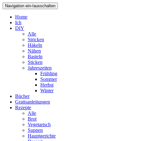
Navigation ein-/ausschalten
Home
Ich
DIY
Alle
Stricken
Häkeln
Nähen
Basteln
Sticken
Jahreszeiten
Frühling
Sommer
Herbst
Winter
Bücher
Gratisanleitungen
Rezepte
Alle
Brot
Vegetarisch
Suppen
Hauptgerichte