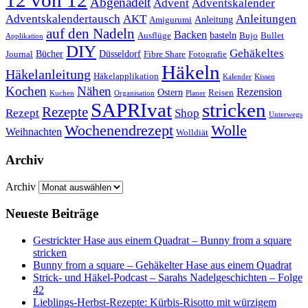
12 von 12
Abgenadelt
Advent
Adventskalender
Anleitungen
Adventskalendertausch
AKT
Anleitung
Amigurumi
auf den Nadeln
Backen
basteln
Ausflüge
Bujo
Bullet
Applikation
DIY
Gehäkeltes
Bücher
Düsseldorf
Journal
Fibre Share
Fotografie
Häkeln
Häkelanleitung
Häkelapplikation
Kalender
Kissen
Kochen
Nähen
Rezension
Ostern
Reisen
Kuchen
Organisation
Planer
SAPRIvat
stricken
Rezepte
Rezept
Shop
Unterwegs
Wochenendrezept
Wolle
Weihnachten
Wolldiät
Archiv
Archiv
Neueste Beiträge
Gestrickter Hase aus einem Quadrat – Bunny from a square
stricken
Bunny from a square – Gehäkelter Hase aus einem Quadrat
Strick- und Häkel-Podcast – Sarahs Nadelgeschichten – Folge
42
Lieblings-Herbst-Rezepte: Kürbis-Risotto mit würzigem