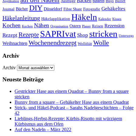
auf den Nadeln
Backen
basteln
Ausflüge
Bujo
Bullet
Applikation
DIY
Gehäkeltes
Bücher
Düsseldorf
Journal
Fibre Share
Fotografie
Häkeln
Häkelanleitung
Häkelapplikation
Kalender
Kissen
Kochen
Nähen
Rezension
Ostern
Reisen
Kuchen
Organisation
Planer
SAPRIvat
stricken
Rezepte
Rezept
Shop
Unterwegs
Wochenendrezept
Wolle
Weihnachten
Wolldiät
Archiv
Archiv
Neueste Beiträge
Gestrickter Hase aus einem Quadrat – Bunny from a square
stricken
Bunny from a square – Gehäkelter Hase aus einem Quadrat
Strick- und Häkel-Podcast – Sarahs Nadelgeschichten – Folge
42
Lieblings-Herbst-Rezepte: Kürbis-Risotto mit würzigem
Kürbismus aus dem Ofen
Auf den Nadeln – März 2022