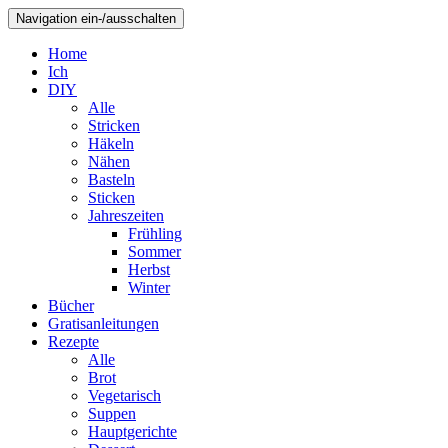
Navigation ein-/ausschalten
Home
Ich
DIY
Alle
Stricken
Häkeln
Nähen
Basteln
Sticken
Jahreszeiten
Frühling
Sommer
Herbst
Winter
Bücher
Gratisanleitungen
Rezepte
Alle
Brot
Vegetarisch
Suppen
Hauptgerichte