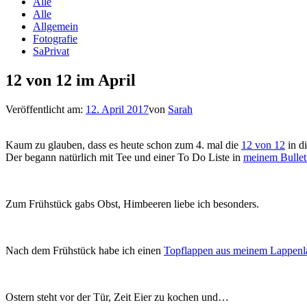
Alle
Alle
Allgemein
Fotografie
SaPrivat
12 von 12 im April
Veröffentlicht am:
12. April 2017
von
Sarah
Kaum zu glauben, dass es heute schon zum 4. mal die
12 von 12
in di
Der begann natürlich mit Tee und einer To Do Liste in
meinem Bullet
Zum Frühstück gabs Obst, Himbeeren liebe ich besonders.
Nach dem Frühstück habe ich einen
Topflappen aus meinem Lappenl
Ostern steht vor der Tür, Zeit Eier zu kochen und…