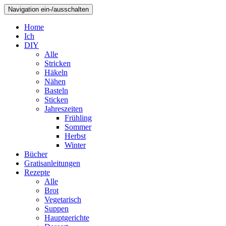
Navigation ein-/ausschalten
Home
Ich
DIY
Alle
Stricken
Häkeln
Nähen
Basteln
Sticken
Jahreszeiten
Frühling
Sommer
Herbst
Winter
Bücher
Gratisanleitungen
Rezepte
Alle
Brot
Vegetarisch
Suppen
Hauptgerichte