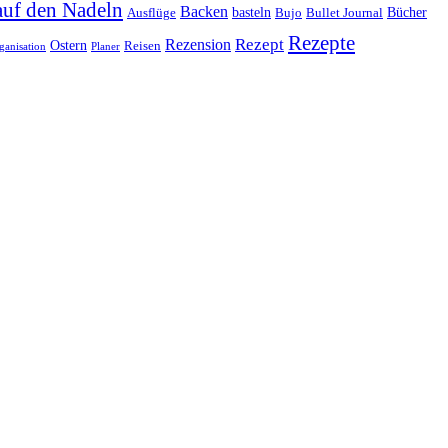
auf den Nadeln
Backen
basteln
Bücher
Ausflüge
Bujo
Bullet Journal
Rezepte
Rezept
Rezension
Ostern
Reisen
ganisation
Planer