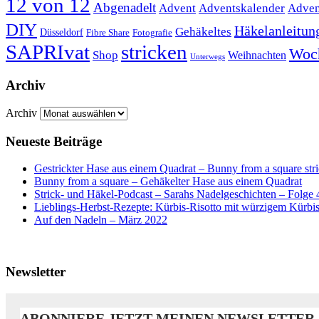
12 von 12
Abgenadelt
Advent
Adventskalender
Adven
DIY
Häkelanleitun
Gehäkeltes
Düsseldorf
Fibre Share
Fotografie
SAPRIvat
stricken
Woc
Shop
Weihnachten
Unterwegs
Archiv
Archiv
Neueste Beiträge
Gestrickter Hase aus einem Quadrat – Bunny from a square str
Bunny from a square – Gehäkelter Hase aus einem Quadrat
Strick- und Häkel-Podcast – Sarahs Nadelgeschichten – Folge 
Lieblings-Herbst-Rezepte: Kürbis-Risotto mit würzigem Kürb
Auf den Nadeln – März 2022
Newsletter
ABONNIERE JETZT MEINEN NEWSLETTER