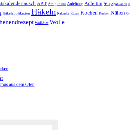
Anleitungen
tskalendertausch
AKT
Anleitung
Amigurumi
Applikation
Häkeln
g
Kochen
Nähen
Häkelapplikation
Kalender
Kissen
Kuchen
Or
henendrezept
Wolle
Wolldiät
icken
42
ismus aus dem Ofen