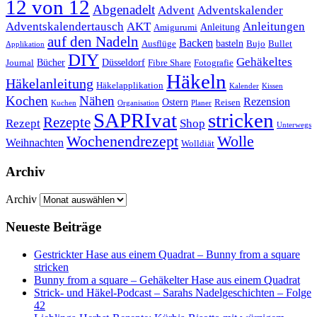
12 von 12
Abgenadelt
Advent
Adventskalender
Anleitungen
Adventskalendertausch
AKT
Anleitung
Amigurumi
auf den Nadeln
Backen
basteln
Ausflüge
Bujo
Bullet
Applikation
DIY
Gehäkeltes
Bücher
Düsseldorf
Journal
Fibre Share
Fotografie
Häkeln
Häkelanleitung
Häkelapplikation
Kalender
Kissen
Kochen
Nähen
Rezension
Ostern
Reisen
Kuchen
Organisation
Planer
SAPRIvat
stricken
Rezepte
Rezept
Shop
Unterwegs
Wochenendrezept
Wolle
Weihnachten
Wolldiät
Archiv
Archiv
Neueste Beiträge
Gestrickter Hase aus einem Quadrat – Bunny from a square
stricken
Bunny from a square – Gehäkelter Hase aus einem Quadrat
Strick- und Häkel-Podcast – Sarahs Nadelgeschichten – Folge
42