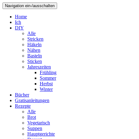
Navigation ein-/ausschalten
Home
Ich
DIY
Alle
Stricken
Häkeln
Nähen
Basteln
Sticken
Jahreszeiten
Frühling
Sommer
Herbst
Winter
Bücher
Gratisanleitungen
Rezepte
Alle
Brot
Vegetarisch
Suppen
Hauptgerichte