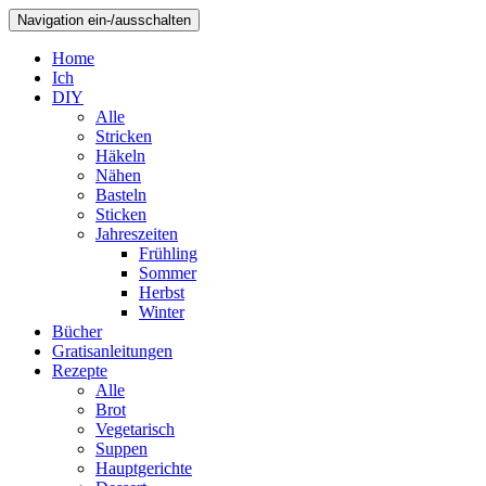
Navigation ein-/ausschalten
Home
Ich
DIY
Alle
Stricken
Häkeln
Nähen
Basteln
Sticken
Jahreszeiten
Frühling
Sommer
Herbst
Winter
Bücher
Gratisanleitungen
Rezepte
Alle
Brot
Vegetarisch
Suppen
Hauptgerichte