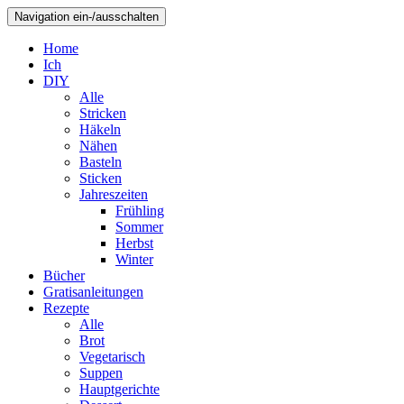
Navigation ein-/ausschalten
Home
Ich
DIY
Alle
Stricken
Häkeln
Nähen
Basteln
Sticken
Jahreszeiten
Frühling
Sommer
Herbst
Winter
Bücher
Gratisanleitungen
Rezepte
Alle
Brot
Vegetarisch
Suppen
Hauptgerichte