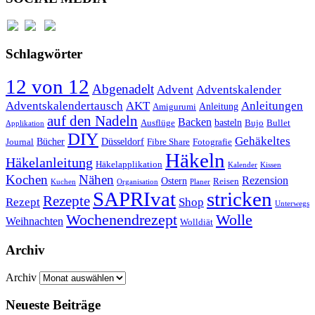
Schlagwörter
12 von 12
Abgenadelt
Advent
Adventskalender
Anleitungen
Adventskalendertausch
AKT
Anleitung
Amigurumi
auf den Nadeln
Backen
basteln
Ausflüge
Bujo
Bullet
Applikation
DIY
Gehäkeltes
Bücher
Düsseldorf
Journal
Fibre Share
Fotografie
Häkeln
Häkelanleitung
Häkelapplikation
Kalender
Kissen
Kochen
Nähen
Rezension
Ostern
Reisen
Kuchen
Organisation
Planer
SAPRIvat
stricken
Rezepte
Rezept
Shop
Unterwegs
Wochenendrezept
Wolle
Weihnachten
Wolldiät
Archiv
Archiv
Neueste Beiträge