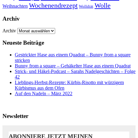
Wochenendrezept
Wolle
Weihnachten
Wolldiät
Archiv
Archiv
Neueste Beiträge
Gestrickter Hase aus einem Quadrat – Bunny from a square
stricken
Bunny from a square – Gehäkelter Hase aus einem Quadrat
Strick- und Häkel-Podcast – Sarahs Nadelgeschichten – Folge
42
Lieblings-Herbst-Rezepte: Kürbis-Risotto mit würzigem
Kürbismus aus dem Ofen
Auf den Nadeln – März 2022
Newsletter
ABONNIERE JETZT MEINEN