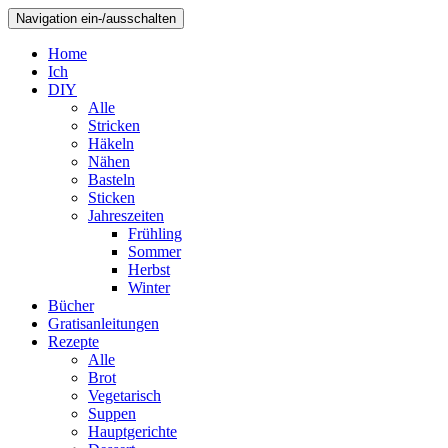
Navigation ein-/ausschalten
Home
Ich
DIY
Alle
Stricken
Häkeln
Nähen
Basteln
Sticken
Jahreszeiten
Frühling
Sommer
Herbst
Winter
Bücher
Gratisanleitungen
Rezepte
Alle
Brot
Vegetarisch
Suppen
Hauptgerichte