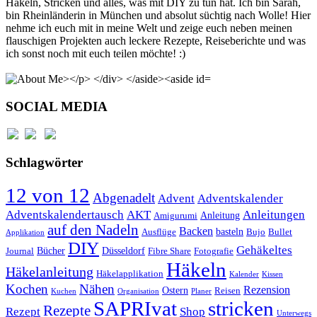
Häkeln, Stricken und alles, was mit DIY zu tun hat. Ich bin Sarah,
bin Rheinländerin in München und absolut süchtig nach Wolle! Hier
nehme ich euch mit in meine Welt und zeige euch neben meinen
flauschigen Projekten auch leckere Rezepte, Reiseberichte und was
ich sonst noch mit euch teilen möchte! :)
SOCIAL MEDIA
Schlagwörter
12 von 12
Abgenadelt
Advent
Adventskalender
Anleitungen
Adventskalendertausch
AKT
Anleitung
Amigurumi
auf den Nadeln
Backen
basteln
Ausflüge
Bujo
Bullet
Applikation
DIY
Gehäkeltes
Bücher
Düsseldorf
Journal
Fibre Share
Fotografie
Häkeln
Häkelanleitung
Häkelapplikation
Kalender
Kissen
Kochen
Nähen
Rezension
Ostern
Reisen
Kuchen
Organisation
Planer
SAPRIvat
stricken
Rezepte
Rezept
Shop
Unterwegs