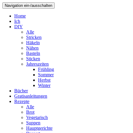
Navigation ein-/ausschalten
Home
Ich
DIY
Alle
Stricken
Häkeln
Nähen
Basteln
Sticken
Jahreszeiten
Frühling
Sommer
Herbst
Winter
Bücher
Gratisanleitungen
Rezepte
Alle
Brot
Vegetarisch
Suppen
Hauptgerichte