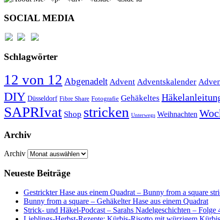
SOCIAL MEDIA
Schlagwörter
12 von 12
Abgenadelt
Advent
Adventskalender
Adven
DIY
Häkelanleitun
Gehäkeltes
Düsseldorf
Fibre Share
Fotografie
SAPRIvat
stricken
Woc
Shop
Weihnachten
Unterwegs
Archiv
Archiv
Neueste Beiträge
Gestrickter Hase aus einem Quadrat – Bunny from a square str
Bunny from a square – Gehäkelter Hase aus einem Quadrat
Strick- und Häkel-Podcast – Sarahs Nadelgeschichten – Folge 
Lieblings-Herbst-Rezepte: Kürbis-Risotto mit würzigem Kürb