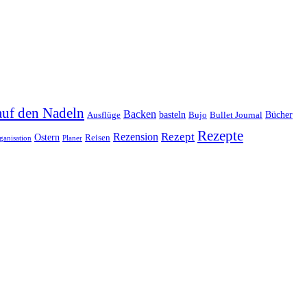
auf den Nadeln
Backen
basteln
Bücher
Ausflüge
Bujo
Bullet Journal
Rezepte
Rezept
Rezension
Ostern
Reisen
ganisation
Planer