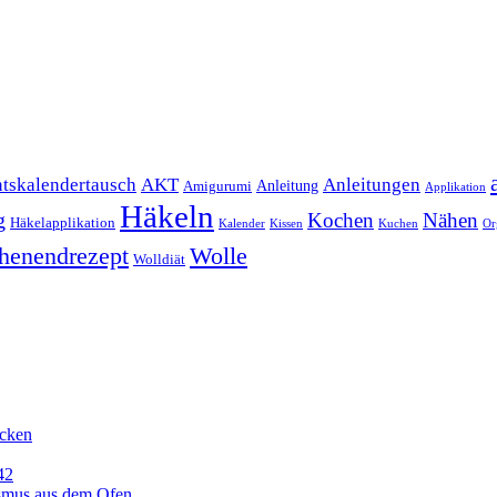
Anleitungen
tskalendertausch
AKT
Anleitung
Amigurumi
Applikation
Häkeln
g
Kochen
Nähen
Häkelapplikation
Kalender
Kissen
Kuchen
Or
henendrezept
Wolle
Wolldiät
icken
42
ismus aus dem Ofen