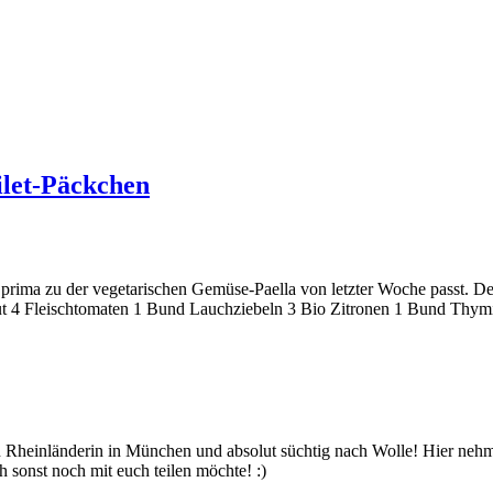
ilet-Päckchen
s prima zu der vegetarischen Gemüse-Paella von letzter Woche passt. D
Haut 4 Fleischtomaten 1 Bund Lauchziebeln 3 Bio Zitronen 1 Bund Thym
bin Rheinländerin in München und absolut süchtig nach Wolle! Hier ne
 sonst noch mit euch teilen möchte! :)