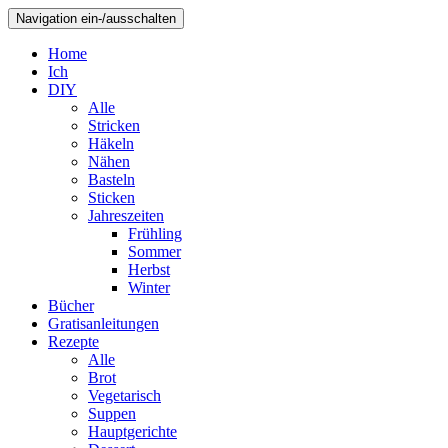
Navigation ein-/ausschalten
Home
Ich
DIY
Alle
Stricken
Häkeln
Nähen
Basteln
Sticken
Jahreszeiten
Frühling
Sommer
Herbst
Winter
Bücher
Gratisanleitungen
Rezepte
Alle
Brot
Vegetarisch
Suppen
Hauptgerichte