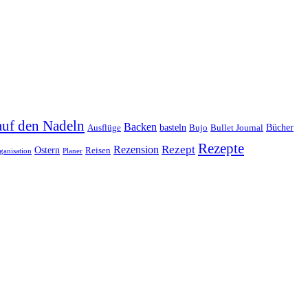
auf den Nadeln
Backen
basteln
Bücher
Ausflüge
Bujo
Bullet Journal
Rezepte
Rezept
Rezension
Ostern
Reisen
ganisation
Planer