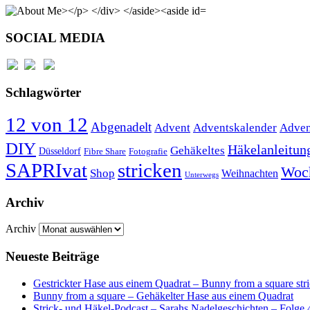
SOCIAL MEDIA
Schlagwörter
12 von 12
Abgenadelt
Advent
Adventskalender
Adven
DIY
Häkelanleitun
Gehäkeltes
Düsseldorf
Fibre Share
Fotografie
SAPRIvat
stricken
Woc
Shop
Weihnachten
Unterwegs
Archiv
Archiv
Neueste Beiträge
Gestrickter Hase aus einem Quadrat – Bunny from a square str
Bunny from a square – Gehäkelter Hase aus einem Quadrat
Strick- und Häkel-Podcast – Sarahs Nadelgeschichten – Folge 