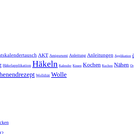
Anleitungen
tskalendertausch
AKT
Anleitung
Amigurumi
Applikation
Häkeln
g
Kochen
Nähen
Häkelapplikation
Kalender
Kissen
Kuchen
Or
henendrezept
Wolle
Wolldiät
icken
42