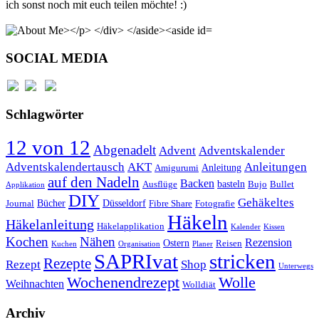
ich sonst noch mit euch teilen möchte! :)
SOCIAL MEDIA
Schlagwörter
12 von 12
Abgenadelt
Advent
Adventskalender
Anleitungen
Adventskalendertausch
AKT
Anleitung
Amigurumi
auf den Nadeln
Backen
basteln
Ausflüge
Bujo
Bullet
Applikation
DIY
Gehäkeltes
Bücher
Düsseldorf
Journal
Fibre Share
Fotografie
Häkeln
Häkelanleitung
Häkelapplikation
Kalender
Kissen
Kochen
Nähen
Rezension
Ostern
Reisen
Kuchen
Organisation
Planer
SAPRIvat
stricken
Rezepte
Rezept
Shop
Unterwegs
Wochenendrezept
Wolle
Weihnachten
Wolldiät
Archiv