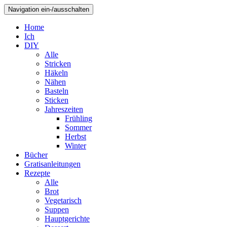
Navigation ein-/ausschalten
Home
Ich
DIY
Alle
Stricken
Häkeln
Nähen
Basteln
Sticken
Jahreszeiten
Frühling
Sommer
Herbst
Winter
Bücher
Gratisanleitungen
Rezepte
Alle
Brot
Vegetarisch
Suppen
Hauptgerichte