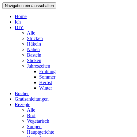
Navigation ein-/ausschalten
Home
Ich
DIY
Alle
Stricken
Häkeln
Nähen
Basteln
Sticken
Jahreszeiten
Frühling
Sommer
Herbst
Winter
Bücher
Gratisanleitungen
Rezepte
Alle
Brot
Vegetarisch
Suppen
Hauptgerichte