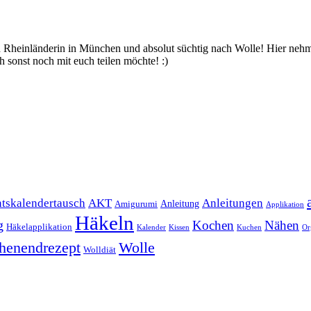
bin Rheinländerin in München und absolut süchtig nach Wolle! Hier ne
 sonst noch mit euch teilen möchte! :)
Anleitungen
tskalendertausch
AKT
Anleitung
Amigurumi
Applikation
Häkeln
g
Kochen
Nähen
Häkelapplikation
Kalender
Kissen
Kuchen
Or
henendrezept
Wolle
Wolldiät