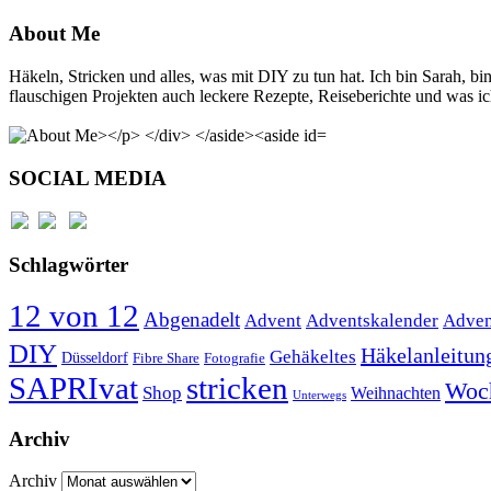
About Me
Häkeln, Stricken und alles, was mit DIY zu tun hat. Ich bin Sarah, 
flauschigen Projekten auch leckere Rezepte, Reiseberichte und was ich
SOCIAL MEDIA
Schlagwörter
12 von 12
Abgenadelt
Advent
Adventskalender
Adven
DIY
Häkelanleitun
Gehäkeltes
Düsseldorf
Fibre Share
Fotografie
SAPRIvat
stricken
Woc
Shop
Weihnachten
Unterwegs
Archiv
Archiv