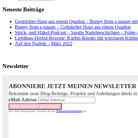
Neueste Beiträge
Gestrickter Hase aus einem Quadrat – Bunny from a square str
Bunny from a square – Gehäkelter Hase aus einem Quadrat
Strick- und Häkel-Podcast – Sarahs Nadelgeschichten – Folge 
Lieblings-Herbst-Rezepte: Kürbis-Risotto mit würzigem Kürb
Auf den Nadeln – März 2022
Newsletter
ABONNIERE JETZT MEINEN NEWSLETTER
Bekomme neue Blog-Beiträge, Projekte und Anleitungen direkt in
eMail-Adresse
Mit dem Abonnement stimmst du der
Datenschutzerklärung
zu.