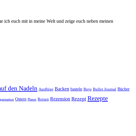
hme ich euch mit in meine Welt und zeige euch neben meinen
auf den Nadeln
Backen
basteln
Bücher
Ausflüge
Bujo
Bullet Journal
Rezepte
Rezept
Rezension
Ostern
Reisen
ganisation
Planer