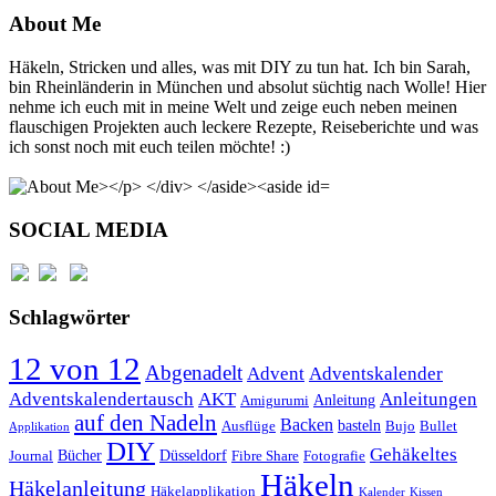
About Me
Häkeln, Stricken und alles, was mit DIY zu tun hat. Ich bin Sarah,
bin Rheinländerin in München und absolut süchtig nach Wolle! Hier
nehme ich euch mit in meine Welt und zeige euch neben meinen
flauschigen Projekten auch leckere Rezepte, Reiseberichte und was
ich sonst noch mit euch teilen möchte! :)
SOCIAL MEDIA
Schlagwörter
12 von 12
Abgenadelt
Advent
Adventskalender
Anleitungen
Adventskalendertausch
AKT
Anleitung
Amigurumi
auf den Nadeln
Backen
basteln
Ausflüge
Bujo
Bullet
Applikation
DIY
Gehäkeltes
Bücher
Düsseldorf
Journal
Fibre Share
Fotografie
Häkeln
Häkelanleitung
Häkelapplikation
Kalender
Kissen