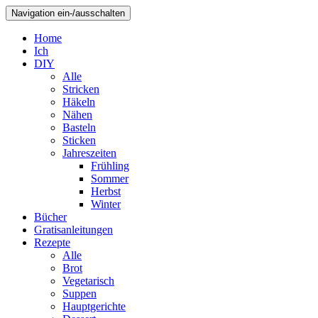
Navigation ein-/ausschalten
Home
Ich
DIY
Alle
Stricken
Häkeln
Nähen
Basteln
Sticken
Jahreszeiten
Frühling
Sommer
Herbst
Winter
Bücher
Gratisanleitungen
Rezepte
Alle
Brot
Vegetarisch
Suppen
Hauptgerichte