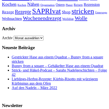
Kochen
Nähen
Rezension
Ostern
Reisen
Kuchen
Organisation
Planer
SAPRIvat
stricken
Rezepte
Rezept
Shop
Unterwegs
Wochenendrezept
Wolle
Weihnachten
Wolldiät
Archiv
Archiv
Neueste Beiträge
Gestrickter Hase aus einem Quadrat – Bunny from a square
stricken
Bunny from a square – Gehäkelter Hase aus einem Quadrat
Strick- und Häkel-Podcast – Sarahs Nadelgeschichten – Folge
42
Lieblings-Herbst-Rezepte: Kürbis-Risotto mit würzigem
Kürbismus aus dem Ofen
Auf den Nadeln – März 2022
Newsletter