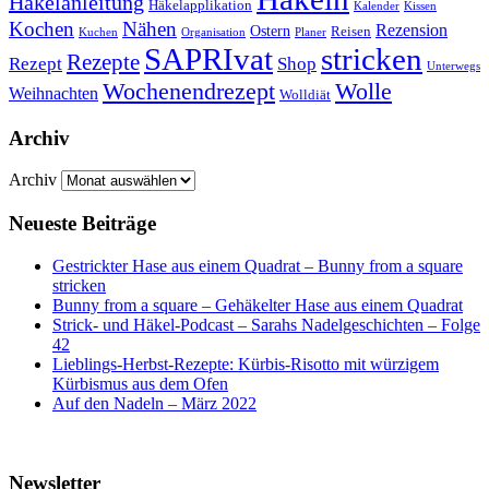
Häkelanleitung
Häkelapplikation
Kalender
Kissen
Kochen
Nähen
Rezension
Ostern
Reisen
Kuchen
Organisation
Planer
SAPRIvat
stricken
Rezepte
Rezept
Shop
Unterwegs
Wochenendrezept
Wolle
Weihnachten
Wolldiät
Archiv
Archiv
Neueste Beiträge
Gestrickter Hase aus einem Quadrat – Bunny from a square
stricken
Bunny from a square – Gehäkelter Hase aus einem Quadrat
Strick- und Häkel-Podcast – Sarahs Nadelgeschichten – Folge
42
Lieblings-Herbst-Rezepte: Kürbis-Risotto mit würzigem
Kürbismus aus dem Ofen
Auf den Nadeln – März 2022
Newsletter