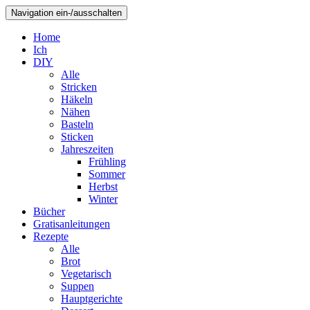
Navigation ein-/ausschalten
Home
Ich
DIY
Alle
Stricken
Häkeln
Nähen
Basteln
Sticken
Jahreszeiten
Frühling
Sommer
Herbst
Winter
Bücher
Gratisanleitungen
Rezepte
Alle
Brot
Vegetarisch
Suppen
Hauptgerichte