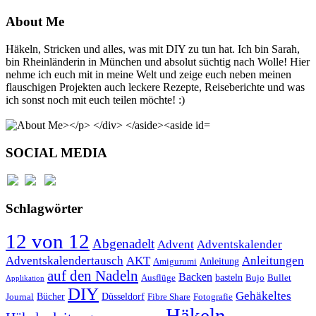
About Me
Häkeln, Stricken und alles, was mit DIY zu tun hat. Ich bin Sarah,
bin Rheinländerin in München und absolut süchtig nach Wolle! Hier
nehme ich euch mit in meine Welt und zeige euch neben meinen
flauschigen Projekten auch leckere Rezepte, Reiseberichte und was
ich sonst noch mit euch teilen möchte! :)
SOCIAL MEDIA
Schlagwörter
12 von 12
Abgenadelt
Advent
Adventskalender
Anleitungen
Adventskalendertausch
AKT
Anleitung
Amigurumi
auf den Nadeln
Backen
basteln
Ausflüge
Bujo
Bullet
Applikation
DIY
Gehäkeltes
Bücher
Düsseldorf
Journal
Fibre Share
Fotografie
Häkeln