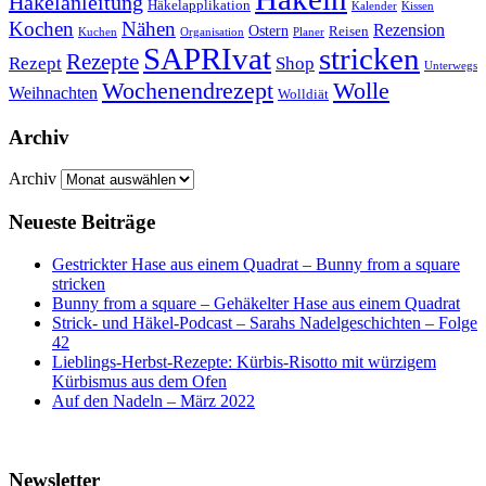
Häkelanleitung
Häkelapplikation
Kalender
Kissen
Kochen
Nähen
Rezension
Ostern
Reisen
Kuchen
Organisation
Planer
SAPRIvat
stricken
Rezepte
Rezept
Shop
Unterwegs
Wochenendrezept
Wolle
Weihnachten
Wolldiät
Archiv
Archiv
Neueste Beiträge
Gestrickter Hase aus einem Quadrat – Bunny from a square
stricken
Bunny from a square – Gehäkelter Hase aus einem Quadrat
Strick- und Häkel-Podcast – Sarahs Nadelgeschichten – Folge
42
Lieblings-Herbst-Rezepte: Kürbis-Risotto mit würzigem
Kürbismus aus dem Ofen
Auf den Nadeln – März 2022
Newsletter