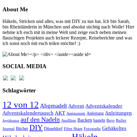
About Me
Häkeln, Stricken und alles, was mit DIY zu tun hat. Ich bin Sarah,
bin Rheinländerin in München und absolut süchtig nach Wolle! Hier
nehme ich euch mit in meine Welt und zeige euch neben meinen
flauschigen Projekten auch leckere Rezepte, Reiseberichte und was
ich sonst noch mit euch teilen möchte! :)
SOCIAL MEDIA
Schlagwörter
12 von 12
Abgenadelt
Advent
Adventskalender
Anleitungen
Adventskalendertausch
AKT
Anleitung
Amigurumi
auf den Nadeln
Backen
basteln
Ausflüge
Bujo
Bullet
Applikation
DIY
Gehäkeltes
Bücher
Düsseldorf
Journal
Fibre Share
Fotografie
Häkeln