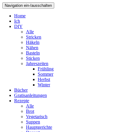
Navigation ein-/ausschalten
Home
Ich
DIY
Alle
Stricken
Häkeln
Nähen
Basteln
Sticken
Jahreszeiten
Frühling
Sommer
Herbst
Winter
Bücher
Gratisanleitungen
Rezepte
Alle
Brot
Vegetarisch
Suppen
Hauptgerichte