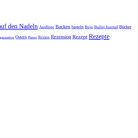
auf den Nadeln
Backen
basteln
Bücher
Ausflüge
Bujo
Bullet Journal
Rezepte
Rezept
Rezension
Ostern
Reisen
ganisation
Planer