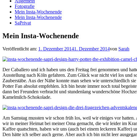
Allgemein
Fotografie
Mein Insta-Wochenende
Mein Insta-Wochenende
SaPrivat
Mein Insta-Wochenende
Veröffentlicht am:
1. Dezember 2014
1. Dezember 2014
von
Sarah
Der Caballero und ich haben uns den Freitag frei genommen und hatt
Ausstellung nach Köln gefahren. Zum Glück war nicht viel los und s
Zauberstäbe. Aus der Nähe konnte man sehen wie unterschiedlich sie s
Potter Fan absolut empfehlen. Ich bin heute immer noch total begeis
dann bei Freunden verbracht und stundenlang wunderschöne Hochzeit
Kamelmilch-Schokolade.
Am Samstag mussten wir schon früh los, weil wir einiges vor hatten. 
wir in meiner Heimat bei meiner Oma gemacht, die wir leider im Kr
Kaffee quatschten, haben wir uns (auch bei einem leckeren Kaffee) 
Den hätte ich selber auch gerne. Aber auch ich bin nicht leer au