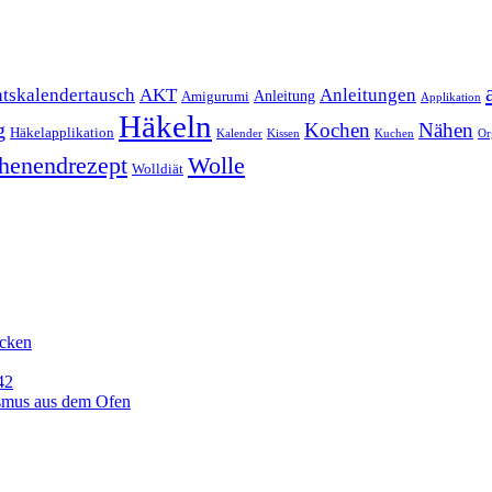
Anleitungen
tskalendertausch
AKT
Anleitung
Amigurumi
Applikation
Häkeln
g
Kochen
Nähen
Häkelapplikation
Kalender
Kissen
Kuchen
Or
henendrezept
Wolle
Wolldiät
icken
42
ismus aus dem Ofen