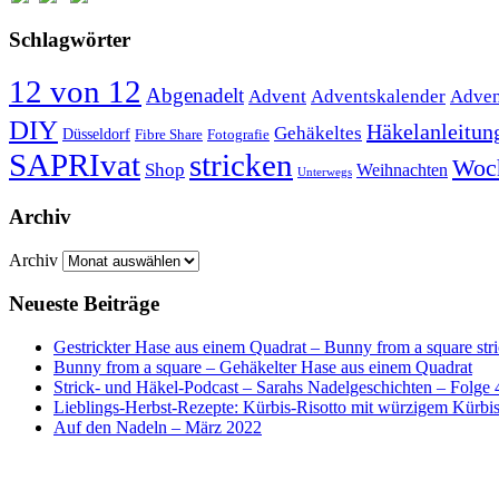
Schlagwörter
12 von 12
Abgenadelt
Advent
Adventskalender
Adven
DIY
Häkelanleitun
Gehäkeltes
Düsseldorf
Fibre Share
Fotografie
SAPRIvat
stricken
Woc
Shop
Weihnachten
Unterwegs
Archiv
Archiv
Neueste Beiträge
Gestrickter Hase aus einem Quadrat – Bunny from a square str
Bunny from a square – Gehäkelter Hase aus einem Quadrat
Strick- und Häkel-Podcast – Sarahs Nadelgeschichten – Folge 
Lieblings-Herbst-Rezepte: Kürbis-Risotto mit würzigem Kürb
Auf den Nadeln – März 2022