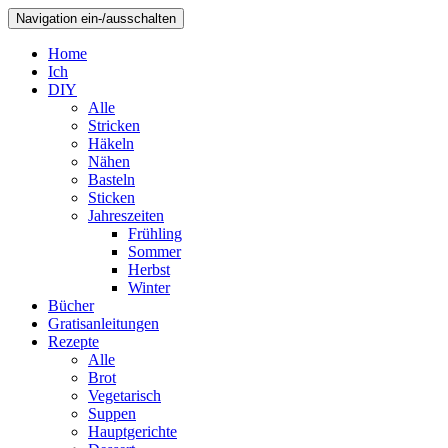
Navigation ein-/ausschalten
Home
Ich
DIY
Alle
Stricken
Häkeln
Nähen
Basteln
Sticken
Jahreszeiten
Frühling
Sommer
Herbst
Winter
Bücher
Gratisanleitungen
Rezepte
Alle
Brot
Vegetarisch
Suppen
Hauptgerichte