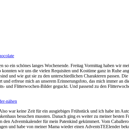
en so ein schönes langes Wochenende. Freitag Vormittag haben wir mei
o konnten wir uns die vielen Requisiten und Kostüme ganz in Ruhe an
ind und wie gut sie zu den unterschiedlichen Charakteren passen. Die 
tert und erfreue mich an unserem Erinnerungsfoto, das mich immer an 
s- und Flitterwochen-Bilder geguckt. Und passend zu den Flitterwoc
Also war keine Zeit für ein ausgiebiges Frühstück und ich habe im Aut
ankenhaus besuchen mussten. Danach ging es weiter zu meiner besten 
um den Adventskalender für mein Patenkind gekümmert. Vom Caballero 
sgegangen und habe von meiner Mama wieder einen AdventsTEElender be