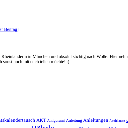
r Beitrag]
bin Rheinländerin in München und absolut süchtig nach Wolle! Hier ne
 sonst noch mit euch teilen möchte! :)
Anleitungen
tskalendertausch
AKT
Anleitung
Amigurumi
Applikation