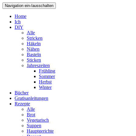
Navigation ein-/ausschalten
Home
Ich
DIY
Alle
Stricken
Häkeln
Nähen
Basteln
Sticken
Jahreszeiten
Frühling
Sommer
Herbst
Winter
Bücher
Gratisanleitungen
Rezepte
Alle
Brot
Vegetarisch
Suppen
Hauptgerichte