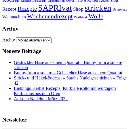
Rezension
Ostern
Reisen
Kuchen
Organisation
Planer
SAPRIvat
stricken
Rezepte
Rezept
Shop
Unterwegs
Wochenendrezept
Wolle
Weihnachten
Wolldiät
Archiv
Archiv
Neueste Beiträge
Gestrickter Hase aus einem Quadrat – Bunny from a square
stricken
Bunny from a square – Gehäkelter Hase aus einem Quadrat
Strick- und Häkel-Podcast – Sarahs Nadelgeschichten – Folge
42
Lieblings-Herbst-Rezepte: Kürbis-Risotto mit würzigem
Kürbismus aus dem Ofen
Auf den Nadeln – März 2022
Newsletter