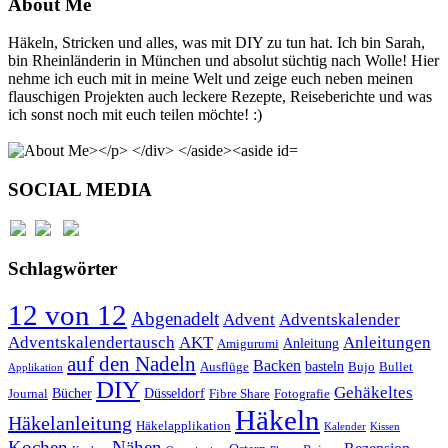
About Me
Häkeln, Stricken und alles, was mit DIY zu tun hat. Ich bin Sarah,
bin Rheinländerin in München und absolut süchtig nach Wolle! Hier
nehme ich euch mit in meine Welt und zeige euch neben meinen
flauschigen Projekten auch leckere Rezepte, Reiseberichte und was
ich sonst noch mit euch teilen möchte! :)
SOCIAL MEDIA
Schlagwörter
12 von 12
Abgenadelt
Advent
Adventskalender
Anleitungen
Adventskalendertausch
AKT
Anleitung
Amigurumi
auf den Nadeln
Backen
basteln
Ausflüge
Bujo
Bullet
Applikation
DIY
Gehäkeltes
Bücher
Düsseldorf
Journal
Fibre Share
Fotografie
Häkeln
Häkelanleitung
Häkelapplikation
Kalender
Kissen
Kochen
Nähen