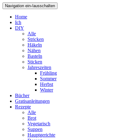
Navigation ein-/ausschalten
Home
Ich
DIY
Alle
Stricken
Häkeln
Nähen
Basteln
Sticken
Jahreszeiten
Frühling
Sommer
Herbst
Winter
Bücher
Gratisanleitungen
Rezepte
Alle
Brot
Vegetarisch
Suppen
Hauptgerichte