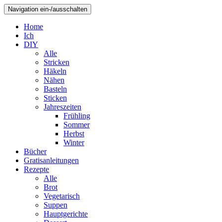
Navigation ein-/ausschalten
Home
Ich
DIY
Alle
Stricken
Häkeln
Nähen
Basteln
Sticken
Jahreszeiten
Frühling
Sommer
Herbst
Winter
Bücher
Gratisanleitungen
Rezepte
Alle
Brot
Vegetarisch
Suppen
Hauptgerichte