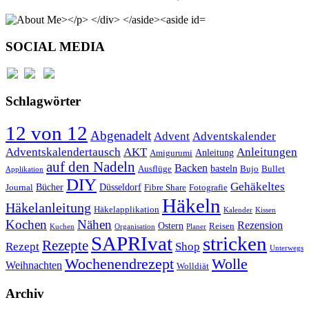
SOCIAL MEDIA
Schlagwörter
12 von 12
Abgenadelt
Advent
Adventskalender
Anleitungen
Adventskalendertausch
AKT
Anleitung
Amigurumi
auf den Nadeln
Backen
basteln
Ausflüge
Bujo
Bullet
Applikation
DIY
Gehäkeltes
Bücher
Düsseldorf
Journal
Fibre Share
Fotografie
Häkeln
Häkelanleitung
Häkelapplikation
Kalender
Kissen
Kochen
Nähen
Rezension
Ostern
Reisen
Kuchen
Organisation
Planer
SAPRIvat
stricken
Rezepte
Rezept
Shop
Unterwegs
Wochenendrezept
Wolle
Weihnachten
Wolldiät
Archiv