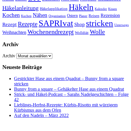
Häkeln
Häkelanleitung
Häkelapplikation
Kalender
Kissen
Kochen
Nähen
Rezension
Ostern
Reisen
Kuchen
Organisation
Planer
SAPRIvat
stricken
Rezepte
Rezept
Shop
Unterwegs
Wochenendrezept
Wolle
Weihnachten
Wolldiät
Archiv
Archiv
Neueste Beiträge
Gestrickter Hase aus einem Quadrat – Bunny from a square
stricken
Bunny from a square – Gehäkelter Hase aus einem Quadrat
Strick- und Häkel-Podcast – Sarahs Nadelgeschichten – Folge
42
Lieblings-Herbst-Rezepte: Kürbis-Risotto mit würzigem
Kürbismus aus dem Ofen
Auf den Nadeln – März 2022