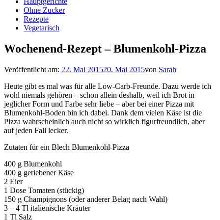
Hauptgerichte
Ohne Zucker
Rezepte
Vegetarisch
Wochenend-Rezept – Blumenkohl-Pizza
Veröffentlicht am:
22. Mai 2015
20. Mai 2015
von
Sarah
Heute gibt es mal was für alle Low-Carb-Freunde. Dazu werde ich
wohl niemals gehören – schon allein deshalb, weil ich Brot in
jeglicher Form und Farbe sehr liebe – aber bei einer Pizza mit
Blumenkohl-Boden bin ich dabei. Dank dem vielen Käse ist die
Pizza wahrscheinlich auch nicht so wirklich figurfreundlich, aber
auf jeden Fall lecker.
Zutaten für ein Blech Blumenkohl-Pizza
400 g Blumenkohl
400 g geriebener Käse
2 Eier
1 Dose Tomaten (stückig)
150 g Champignons (oder anderer Belag nach Wahl)
3 – 4 Tl italienische Kräuter
1 Tl Salz