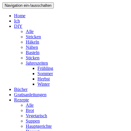
Navigation ein-/ausschalten
Home
Ich
DIY
Alle
Stricken
Häkeln
Nähen
Basteln
Sticken
Jahreszeiten
Frühling
Sommer
Herbst
Winter
Bücher
Gratisanleitungen
Rezepte
Alle
Brot
Vegetarisch
Suppen
Hauptgerichte