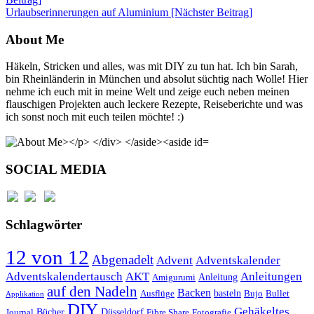
Urlaubserinnerungen auf Aluminium
[Nächster Beitrag]
About Me
Häkeln, Stricken und alles, was mit DIY zu tun hat. Ich bin Sarah,
bin Rheinländerin in München und absolut süchtig nach Wolle! Hier
nehme ich euch mit in meine Welt und zeige euch neben meinen
flauschigen Projekten auch leckere Rezepte, Reiseberichte und was
ich sonst noch mit euch teilen möchte! :)
SOCIAL MEDIA
Schlagwörter
12 von 12
Abgenadelt
Advent
Adventskalender
Anleitungen
Adventskalendertausch
AKT
Anleitung
Amigurumi
auf den Nadeln
Backen
basteln
Ausflüge
Bujo
Bullet
Applikation
DIY
Gehäkeltes
Bücher
Düsseldorf
Journal
Fibre Share
Fotografie