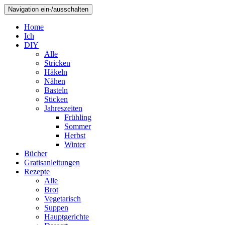
Navigation ein-/ausschalten
Home
Ich
DIY
Alle
Stricken
Häkeln
Nähen
Basteln
Sticken
Jahreszeiten
Frühling
Sommer
Herbst
Winter
Bücher
Gratisanleitungen
Rezepte
Alle
Brot
Vegetarisch
Suppen
Hauptgerichte