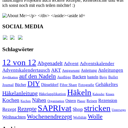
flauschigen Projekten auch leckere Rezepte, Reiseberichte und was
ich sonst noch mit euch teilen möchte! :)
SOCIAL MEDIA
Schlagwörter
12 von 12
Abgenadelt
Advent
Adventskalender
Anleitungen
Adventskalendertausch
AKT
Anleitung
Amigurumi
auf den Nadeln
Backen
basteln
Ausflüge
Bujo
Bullet
Applikation
DIY
Gehäkeltes
Bücher
Düsseldorf
Journal
Fibre Share
Fotografie
Häkeln
Häkelanleitung
Häkelapplikation
Kalender
Kissen
Kochen
Nähen
Rezension
Ostern
Reisen
Kuchen
Organisation
Planer
SAPRIvat
stricken
Rezepte
Rezept
Shop
Unterwegs
Wochenendrezept
Wolle
Weihnachten
Wolldiät