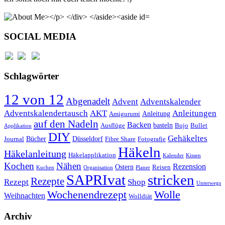
SOCIAL MEDIA
Schlagwörter
12 von 12
Abgenadelt
Advent
Adventskalender
Anleitungen
Adventskalendertausch
AKT
Anleitung
Amigurumi
auf den Nadeln
Backen
basteln
Ausflüge
Bujo
Bullet
Applikation
DIY
Gehäkeltes
Bücher
Düsseldorf
Journal
Fibre Share
Fotografie
Häkeln
Häkelanleitung
Häkelapplikation
Kalender
Kissen
Kochen
Nähen
Rezension
Ostern
Reisen
Kuchen
Organisation
Planer
SAPRIvat
stricken
Rezepte
Rezept
Shop
Unterwegs
Wochenendrezept
Wolle
Weihnachten
Wolldiät
Archiv