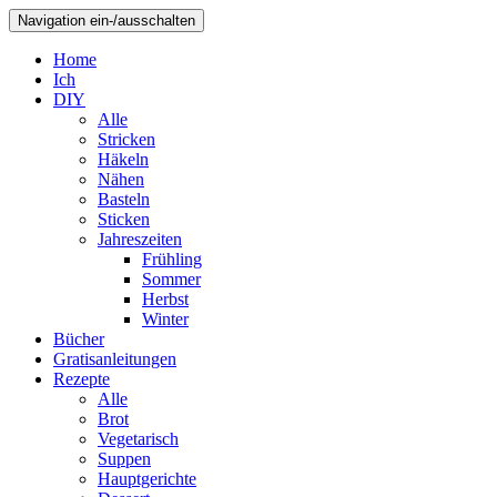
Navigation ein-/ausschalten
Home
Ich
DIY
Alle
Stricken
Häkeln
Nähen
Basteln
Sticken
Jahreszeiten
Frühling
Sommer
Herbst
Winter
Bücher
Gratisanleitungen
Rezepte
Alle
Brot
Vegetarisch
Suppen
Hauptgerichte