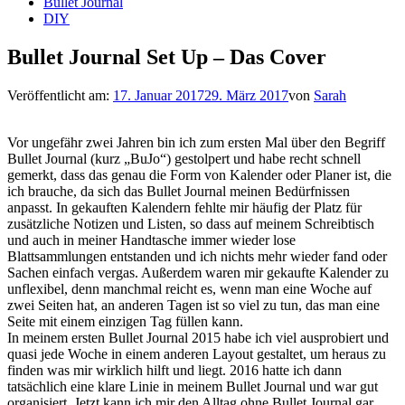
Bullet Journal
DIY
Bullet Journal Set Up – Das Cover
Veröffentlicht am:
17. Januar 2017
29. März 2017
von
Sarah
Vor ungefähr zwei Jahren bin ich zum ersten Mal über den Begriff
Bullet Journal (kurz „BuJo“) gestolpert und habe recht schnell
gemerkt, dass das genau die Form von Kalender oder Planer ist, die
ich brauche, da sich das Bullet Journal meinen Bedürfnissen
anpasst. In gekauften Kalendern fehlte mir häufig der Platz für
zusätzliche Notizen und Listen, so dass auf meinem Schreibtisch
und auch in meiner Handtasche immer wieder lose
Blattsammlungen entstanden und ich nichts mehr wieder fand oder
Sachen einfach vergas. Außerdem waren mir gekaufte Kalender zu
unflexibel, denn manchmal reicht es, wenn man eine Woche auf
zwei Seiten hat, an anderen Tagen ist so viel zu tun, das man eine
Seite mit einem einzigen Tag füllen kann.
In meinem ersten Bullet Journal 2015 habe ich viel ausprobiert und
quasi jede Woche in einem anderen Layout gestaltet, um heraus zu
finden was mir wirklich hilft und liegt. 2016 hatte ich dann
tatsächlich eine klare Linie in meinem Bullet Journal und war gut
organisiert. Jetzt kann ich mir den Alltag ohne Bullet Journal gar