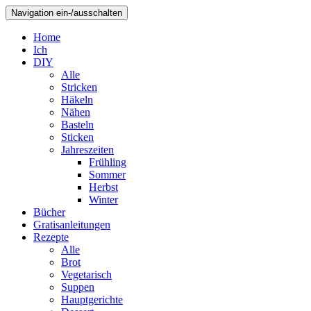
Navigation ein-/ausschalten
Home
Ich
DIY
Alle
Stricken
Häkeln
Nähen
Basteln
Sticken
Jahreszeiten
Frühling
Sommer
Herbst
Winter
Bücher
Gratisanleitungen
Rezepte
Alle
Brot
Vegetarisch
Suppen
Hauptgerichte