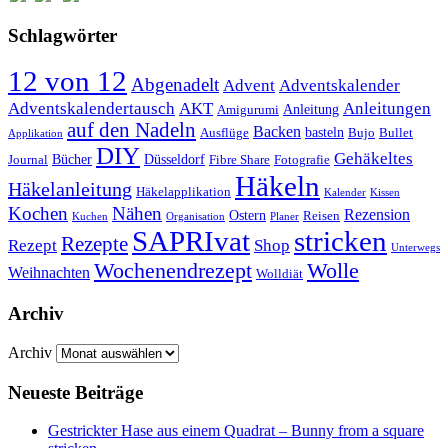
Schlagwörter
12 von 12
Abgenadelt
Advent
Adventskalender
Anleitungen
Adventskalendertausch
AKT
Anleitung
Amigurumi
auf den Nadeln
Backen
basteln
Ausflüge
Bujo
Bullet
Applikation
DIY
Gehäkeltes
Bücher
Düsseldorf
Journal
Fibre Share
Fotografie
Häkeln
Häkelanleitung
Häkelapplikation
Kalender
Kissen
Kochen
Nähen
Rezension
Ostern
Reisen
Kuchen
Organisation
Planer
SAPRIvat
stricken
Rezepte
Rezept
Shop
Unterwegs
Wochenendrezept
Wolle
Weihnachten
Wolldiät
Archiv
Archiv
Neueste Beiträge
Gestrickter Hase aus einem Quadrat – Bunny from a square