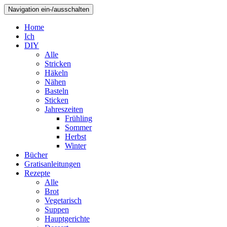
Navigation ein-/ausschalten
Home
Ich
DIY
Alle
Stricken
Häkeln
Nähen
Basteln
Sticken
Jahreszeiten
Frühling
Sommer
Herbst
Winter
Bücher
Gratisanleitungen
Rezepte
Alle
Brot
Vegetarisch
Suppen
Hauptgerichte