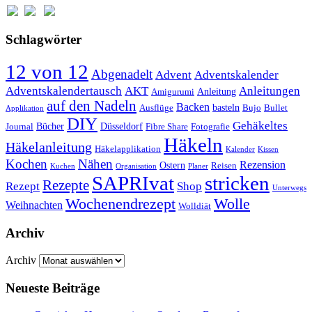
Schlagwörter
12 von 12
Abgenadelt
Advent
Adventskalender
Anleitungen
Adventskalendertausch
AKT
Anleitung
Amigurumi
auf den Nadeln
Backen
basteln
Ausflüge
Bujo
Bullet
Applikation
DIY
Gehäkeltes
Bücher
Düsseldorf
Journal
Fibre Share
Fotografie
Häkeln
Häkelanleitung
Häkelapplikation
Kalender
Kissen
Kochen
Nähen
Rezension
Ostern
Reisen
Kuchen
Organisation
Planer
SAPRIvat
stricken
Rezepte
Rezept
Shop
Unterwegs
Wochenendrezept
Wolle
Weihnachten
Wolldiät
Archiv
Archiv
Neueste Beiträge