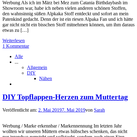
Werbung Als ich im März bei Mez zum Catania Birthdaybash im
Showroom war, habe ich neben vielen anderen schönen Stoffen,
den wahnsinnig süßen Alpkaka Stoff entdeckt und sofort an mein
Patenkind gedacht. Denn der ist ein riesen Alpaka Fan und ich hätte
gar nicht nicht ein bisschen Stoff mitnehmen können, um ihm daraus
etwas zu […]
Weiterlesen
1 Kommentar
Alle
...
Allgemein
DIY
Nähen
DIY Topflappen-Herzen zum Muttertag
Veröffentlicht am:
2. Mai 2019
7. Mai 2019
von
Sarah
Werbung / Marke erkennbar / Markennennung Im letzten Jahr
wollten wir unseren Müttern etwas hübsches schenken, das nicht
nur irgendwo rumsteht und vollstaubt, sondern auch einen Sinn